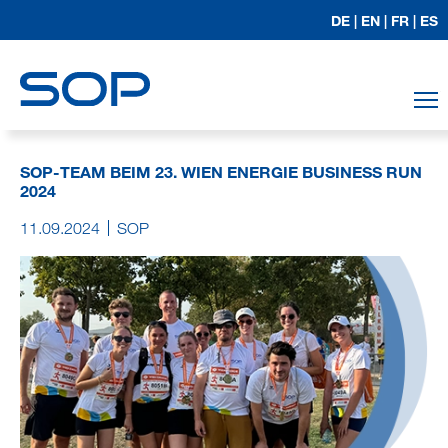
DE |
EN |
FR |
ES
T
SOP-TEAM BEIM 23. WIEN ENERGIE BUSINESS RUN
2024
11.09.2024
SOP