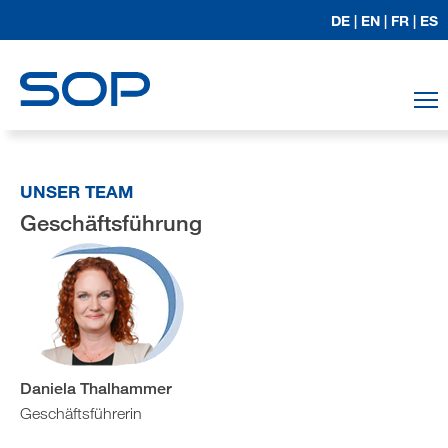
DE |
EN |
FR |
ES
T
UNSER TEAM
Geschäftsführung
Daniela Thalhammer
Geschäftsführerin